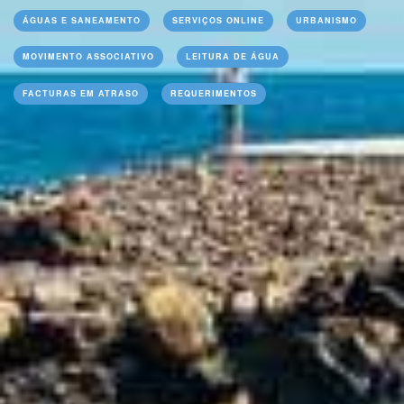
ÁGUAS E SANEAMENTO
SERVIÇOS ONLINE
URBANISMO
MOVIMENTO ASSOCIATIVO
LEITURA DE ÁGUA
FACTURAS EM ATRASO
REQUERIMENTOS