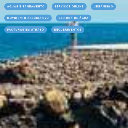
ÁGUAS E SANEAMENTO
SERVIÇOS ONLINE
URBANISMO
MOVIMENTO ASSOCIATIVO
LEITURA DE ÁGUA
FACTURAS EM ATRASO
REQUERIMENTOS