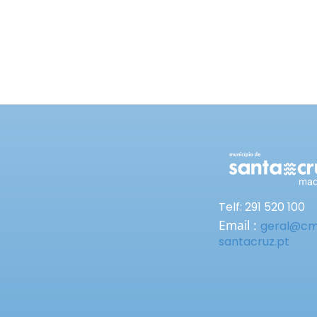
Telf: 291 520 100
Email :
geral@c
santacruz.pt