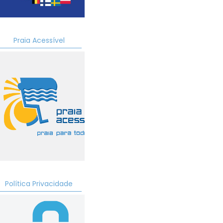
ad
Praia Acessível
ad
ad
ad
Política Privacidade
ad