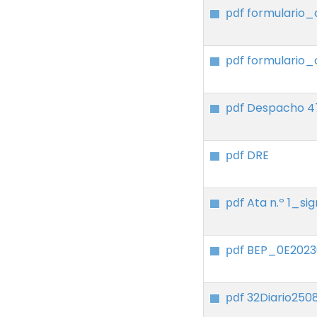
pdf
formulario_
pdf
formulario_
pdf
Despacho 4
pdf
DRE
pdf
Ata n.º 1_si
pdf
BEP_0E202
pdf
32Diario250