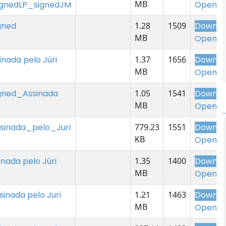
MB
gnedLP_signedJM
Open
gned
1.28
1509
Downlo
MB
Open
inada pelo Júri
1.37
1656
Downlo
MB
Open
igned_Assinada
1.05
1541
Downlo
MB
Open
ssinada_pelo_Juri
779.23
1551
Downlo
KB
Open
inada pelo Júri
1.35
1400
Downlo
MB
Open
ssinada pelo Juri
1.21
1463
Downlo
MB
Open