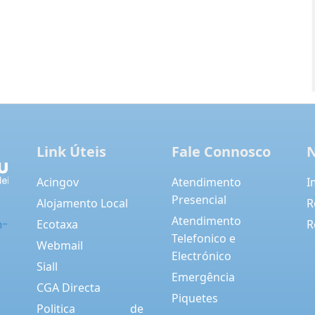
Link Úteis
Fale Connosco
N
Acingov
Atendimento
I
Presencial
Alojamento Local
R
Atendimento
Ecotaxa
R
m-
Telefonico e
Webmail
Electrónico
Siall
Emergência
CGA Directa
Piquetes
Politica de