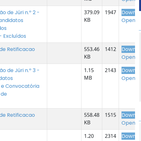
o de Júri n.º 2 -
379.09
1947
Downlo
KB
Candidatos
Open
dos
 Excluídos
de Retificacao
553.46
1412
Downlo
KB
Open
o de Júri n.º 3 -
1.15
2143
Downlo
MB
idatos
Open
 e Convocatória
 de
de Retificacao
558.48
1515
Downlo
KB
Open
1.20
2314
Downlo