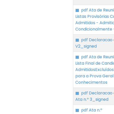
pdf
Ata de Reuniã
Listas Provisórias 
Admitidos - Admiti
Condicionalmente -
pdf
Declaracao 
V2_signed
pdf
Ata de Reuniã
Lista Final de Cand
AdmitidosExcluídos
para a Prova Geral
Conhecimentos
pdf
Declaracao 
Ata n.º 3_signed
pdf
Ata n.º