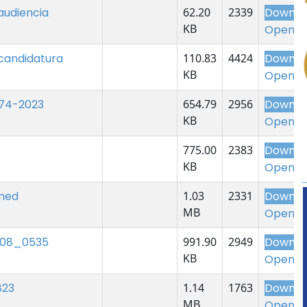
audiencia
62.20
2339
Downlo
KB
Open
candidatura
110.83
4424
Downlo
KB
Open
74-2023
654.79
2956
Downlo
KB
Open
775.00
2383
Downlo
KB
Open
gned
1.03
2331
Downlo
MB
Open
308_0535
991.90
2949
Downlo
KB
Open
823
1.14
1763
Downlo
MB
Open