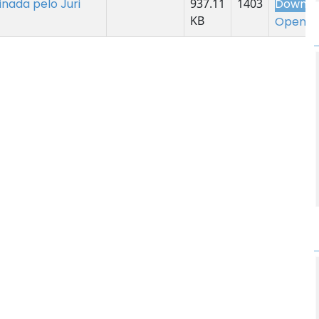
sinada pelo Juri
937.11
1403
Downlo
KB
Open