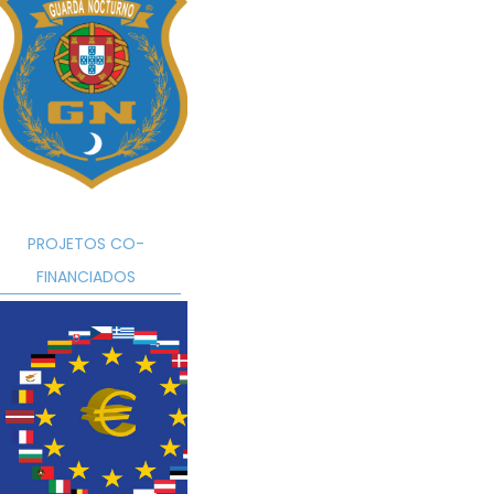
ad
ad
ad
ad
PROJETOS CO-
FINANCIADOS
ad
ad
ad