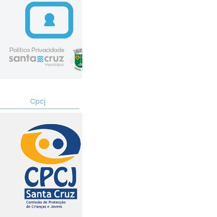
ad
ad
ad
Cpcj
ad
ad
ad