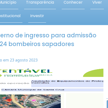
Município
Transparência
Conhecer
Viver
stitucional
Investir
erno de ingresso para admissão
 24 bombeiros sapadores
o em 23 agosto 2023