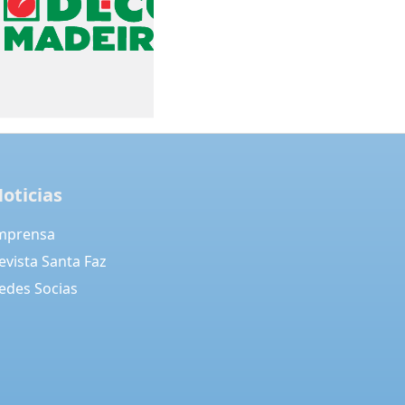
oticias
mprensa
evista Santa Faz
edes Socias