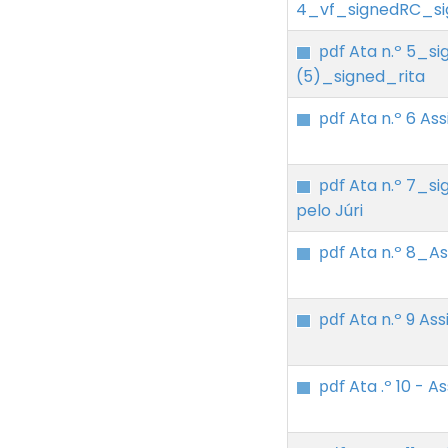
4_vf_signedRC_si
pdf
Ata n.º 5_si
(5)_signed_rita
pdf
Ata n.º 6 Ass
pdf
Ata n.º 7_s
pelo Júri
pdf
Ata n.º 8_A
pdf
Ata n.º 9 Ass
pdf
Ata .º 10 - A