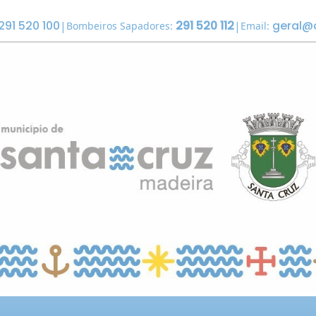
291 520 100
291 520 112
geral@
|
|
Bombeiros Sapadores:
Email: