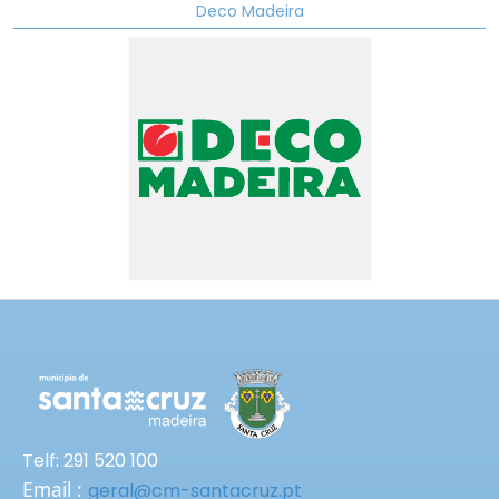
Deco Madeira
Telf: 291 520 100
Email :
geral@cm-santacruz.pt