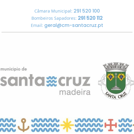
291 520 100
Câmara Municipal:
291 520 112
Bombeiros Sapadores:
geral@cm-santacruz.pt
Email: