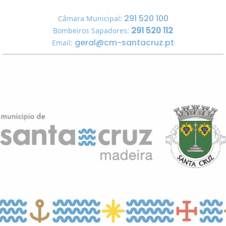
291 520 100
Câmara Municipal:
291 520 112
Bombeiros Sapadores:
geral@cm-santacruz.pt
Email: