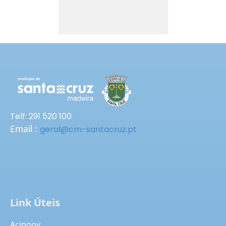
Telf: 291 520 100
Email :
geral@cm-santacruz.pt
Link Úteis
Acingov