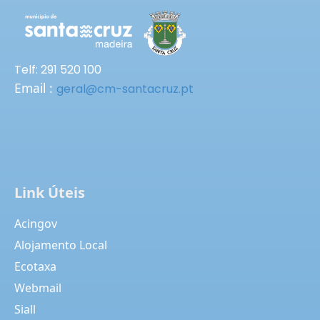
Telf: 291 520 100
Email :
geral@cm-santacruz.pt
Link Úteis
Acingov
Alojamento Local
Ecotaxa
Webmail
Siall