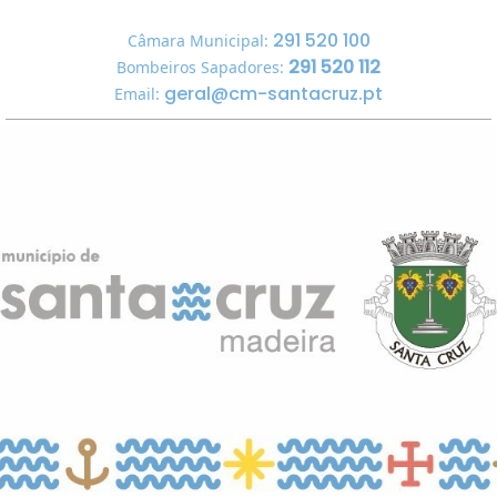
291 520 100
Câmara Municipal:
291 520 112
Bombeiros Sapadores:
geral@cm-santacruz.pt
Email: