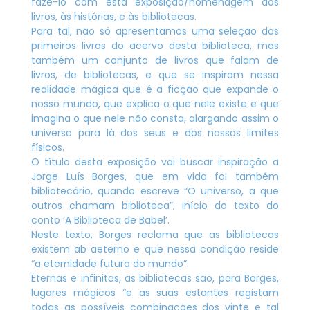
fazê-lo com esta exposição/homenagem aos
livros, às histórias, e às bibliotecas.
Para tal, não só apresentamos uma seleção dos
primeiros livros do acervo desta biblioteca, mas
também um conjunto de livros que falam de
livros, de bibliotecas, e que se inspiram nessa
realidade mágica que é a ficção que expande o
nosso mundo, que explica o que nele existe e que
imagina o que nele não consta, alargando assim o
universo para lá dos seus e dos nossos limites
físicos.
O título desta exposição vai buscar inspiração a
Jorge Luís Borges, que em vida foi também
bibliotecário, quando escreve “O universo, a que
outros chamam biblioteca”, início do texto do
conto ‘A Biblioteca de Babel’.
Neste texto, Borges reclama que as bibliotecas
existem ab aeterno e que nessa condição reside
“a eternidade futura do mundo”.
Eternas e infinitas, as bibliotecas são, para Borges,
lugares mágicos “e as suas estantes registam
todas as possíveis combinações dos vinte e tal